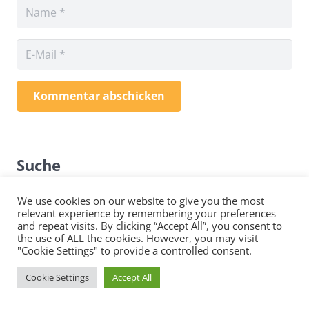
Kommentar abschicken
Suche
Suche
We use cookies on our website to give you the most
relevant experience by remembering your preferences
nach:
and repeat visits. By clicking “Accept All”, you consent to
the use of ALL the cookies. However, you may visit
Seiten
"Cookie Settings" to provide a controlled consent.
Cookie Settings
Accept All
Adventverlosung 2018 – Teilnahme- und
Datenschutzbedingungen