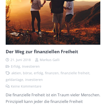
Der Weg zur finanziellen Freiheit
21. Juni 2018
Markus Galli
Erfolg
,
Investieren
aktien
,
börse
,
erfolg
,
finanzen
,
finanzielle freiheit
,
geldanlage
,
investieren
Keine Kommentare
Die finanzielle Freiheit ist ein Traum vieler Menschen.
Prinzipiell kann jeder die finanzielle Freiheit