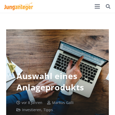
Auswahl eines
Anlageprodukts
vor 8 Jahren
Markus Galli
Investieren
,
Tipps