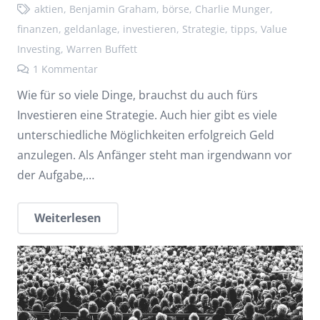
aktien
,
Benjamin Graham
,
börse
,
Charlie Munger
,
finanzen
,
geldanlage
,
investieren
,
Strategie
,
tipps
,
Value
Investing
,
Warren Buffett
1
Kommentar
Wie für so viele Dinge, brauchst du auch fürs
Investieren eine Strategie. Auch hier gibt es viele
unterschiedliche Möglichkeiten erfolgreich Geld
anzulegen. Als Anfänger steht man irgendwann vor
der Aufgabe,…
Weiterlesen