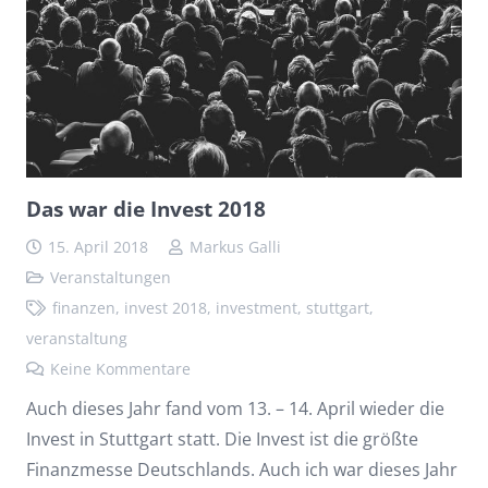
Das war die Invest 2018
15. April 2018
Markus Galli
Veranstaltungen
finanzen
,
invest 2018
,
investment
,
stuttgart
,
veranstaltung
Keine Kommentare
Auch dieses Jahr fand vom 13. – 14. April wieder die
Invest in Stuttgart statt. Die Invest ist die größte
Finanzmesse Deutschlands. Auch ich war dieses Jahr