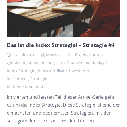
Das ist die Index Strategie! – Strategie #4
16. Juli 2018
Markus Galli
Investieren
aktien
,
börse
,
bücher
,
ETFs
,
finanzen
,
geldanlage
,
Index Strategie
,
Indexzertifikate
,
investieren
,
investment
,
Strategie
Keine Kommentare
Im vierten und letzten Teil dieser Artikel-Serie geht
es um die Index Strategie. Diese Strategie ist eine der
einfachsten und bequemsten Strategien, mit der
sehr gute Rendite erzielt werden können.…