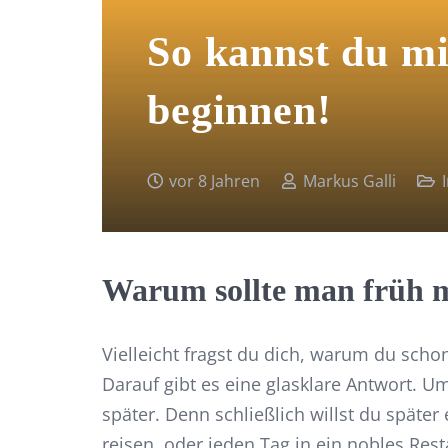
So kannst du mi
beginnen!
vor 8 Jahren
Markus Galli
Warum sollte man früh m
Vielleicht fragst du dich, warum du scho
Darauf gibt es eine glasklare Antwort. 
später. Denn schließlich willst du später
reisen, oder jeden Tag in ein nobles Rest